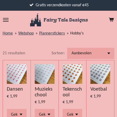
Ga
Gratis verzendkosten vanaf €45
direct
naar
de
hoofdinhoud
Home
»
Webshop
»
Plannerstickers
»
Hobby's
21 resultaten
Sorteer:
Dansen
Muzieks
Tekensch
Voetbal
chool
ool
€ 1,99
€ 1,99
€ 1,99
€ 1,99