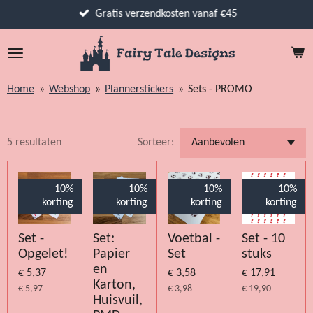
Ga
Gratis verzendkosten vanaf €45
direct
naar
de
hoofdinhoud
Home
»
Webshop
»
Plannerstickers
»
Sets - PROMO
5 resultaten
Sorteer:
10%
10%
10%
10%
korting
korting
korting
korting
Set -
Set:
Voetbal -
Set - 10
Opgelet!
Papier
Set
stuks
en
€ 5,37
€ 3,58
€ 17,91
Karton,
€ 5,97
€ 3,98
€ 19,90
Huisvuil,