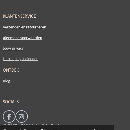
KLANTENSERVICE
Verzenden en retourneren
Algemene voorwaarden
Jouw privacy
Herroeping indienden
ONTDEK
Blog
SOCIALS
F
I
a
n
© 2020 - 2026 Fairy Tale Designs
c
s