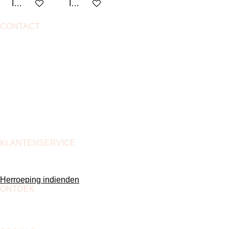
In winkelwagen
In winkelwagen
CONTACT
Fairy Tale Designs
Mispelstraat 40
9100 Sint-Niklaas
0486/67.97.10
i
nfo@fairytaledesigns.be
BTW BE 0750.603.915
BE36 7512 0816 6181
KLANTENSERVICE
Verzenden en retourneren
Algemene voorwaarden
Jouw privacy
Herroeping indienden
ONTDEK
Blog