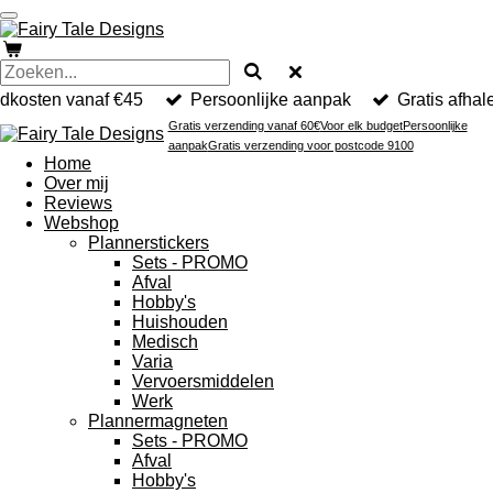
Ga
direct
naar
de
hoofdinhoud
ndkosten vanaf €45
Persoonlijke aanpak
Gratis afhal
Gratis verzending vanaf 60€
Voor elk budget
Persoonlijke
aanpak
Gratis verzending voor postcode 9100
Home
Over mij
Reviews
Webshop
Plannerstickers
Sets - PROMO
Afval
Hobby's
Huishouden
Medisch
Varia
Vervoersmiddelen
Werk
Plannermagneten
Sets - PROMO
Afval
Hobby's