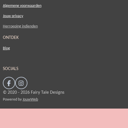
Algemene voorwaarden
Jouw privacy
Herroeping indienden
ONTDEK
Blog
SOCIALS
F
I
a
n
© 2020 - 2026 Fairy Tale Designs
c
s
Powered by
JouwWeb
e
t
b
a
o
g
o
r
k
a