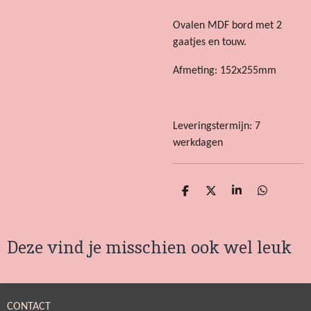
Ovalen MDF bord met 2
gaatjes en touw.
Afmeting: 152x255mm
Leveringstermijn: 7
werkdagen
D
D
S
D
e
e
h
e
l
e
a
l
e
l
r
e
Deze vind je misschien ook wel leuk
n
e
n
CONTACT