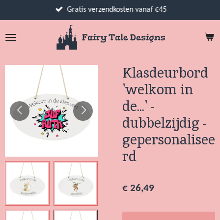
Ga
Gratis verzendkosten vanaf €45
direct
naar
de
hoofdinhoud
Klasdeurbord
'welkom in
de...' -
dubbelzijdig -
gepersonalisee
rd
€ 26,49