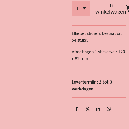
In
winkelwagen
Elke set stickers bestaat uit
54 stuks.
Afmetingen 1 stickervel: 120
x 82 mm
Levertermijn: 2 tot 3
werkdagen
D
D
S
D
e
e
h
e
l
e
a
l
e
l
r
e