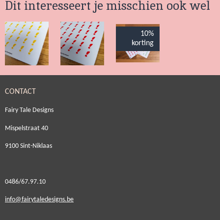
Dit interesseert je misschien ook wel
n
e
n
10%
korting
CONTACT
Fairy Tale Designs
Mispelstraat 40
9100 Sint-Niklaas
0486/67.97.10
i
nfo@fairytaledesigns.be