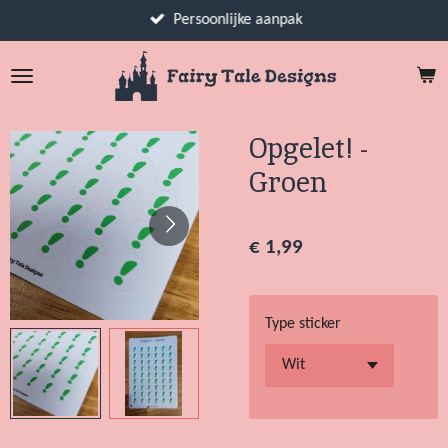
Ga
Persoonlijke aanpak
direct
naar
de
hoofdinhoud
Opgelet! -
Groen
€ 1,99
Type sticker