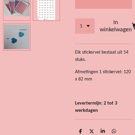
In
winkelwagen
Elk stickervel bestaat uit 54
stuks.
Afmetingen 1 stickervel: 120
x 82 mm
Levertermijn: 2 tot 3
werkdagen
D
D
S
D