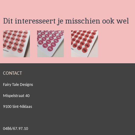
e
e
h
e
l
e
a
l
e
l
r
e
Dit interesseert je misschien ook wel
n
e
n
CONTACT
Fairy Tale Designs
Mispelstraat 40
9100 Sint-Niklaas
0486/67.97.10