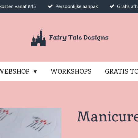
dkosten vanaf €45
Persoonlijke aanpak
Gratis afh
WEBSHOP
WORKSHOPS
GRATIS T
Manicur