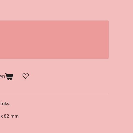
en
stuks.
0 x 82 mm