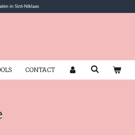
alen in Sint-Niklaas
OOLS
CONTACT
e