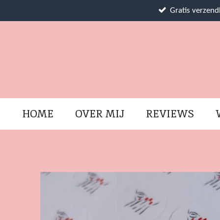
Ga
Gratis verzen
direct
naar
de
hoofdinhoud
HOME
OVER MIJ
REVIEWS