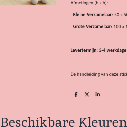
Afmetingen (b x h):
-
Kleine Verzamelaar
: 50 x
-
Grote Verzamelaar
: 100 
Levertermijn: 3-4 werkdage
De handleiding van deze stic
D
D
S
e
e
h
l
e
a
e
l
r
n
e
Beschikbare Kleuren