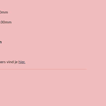
 50mm
x 100mm
n
kers vind je
hier.