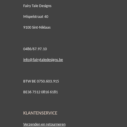
Fairy Tale Designs
Mispelstraat 40
9100 Sint-Niklaas
0486/67.97.10
i
nfo@fairytaledesigns.be
BTW BE 0750.603.915
BE36 7512 0816 6181
KLANTENSERVICE
Verzenden en retourneren