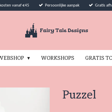
dkosten vanaf €45
Persoonlijke aanpak
Gratis afh
WEBSHOP
WORKSHOPS
GRATIS T
Puzzel