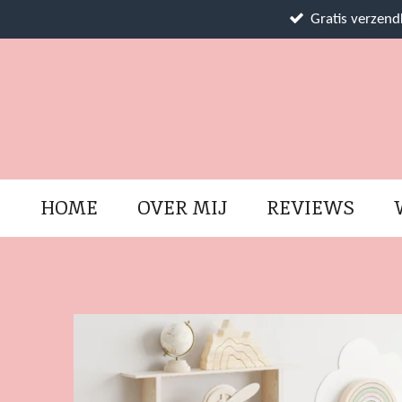
Ga
Gratis verzen
direct
naar
de
hoofdinhoud
HOME
OVER MIJ
REVIEWS