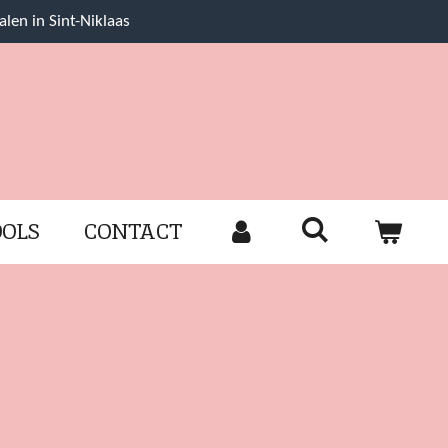
alen in Sint-Niklaas
OOLS
CONTACT