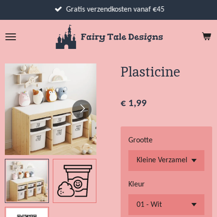
Ga
Gratis verzendkosten vanaf €45
direct
naar
de
hoofdinhoud
Plasticine
€ 1,99
Grootte
Kleur