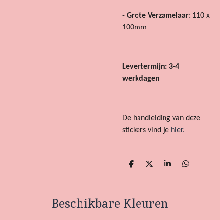
-
Grote Verzamelaar
: 110 x
100mm
Levertermijn: 3-4
werkdagen
De handleiding van deze
stickers vind je
hier.
D
D
S
D
e
e
h
e
l
e
a
l
e
l
r
e
Beschikbare Kleuren
n
e
n