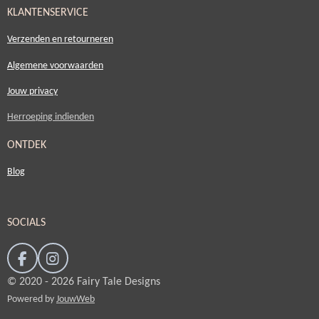
KLANTENSERVICE
Verzenden en retourneren
Algemene voorwaarden
Jouw privacy
Herroeping indienden
ONTDEK
Blog
SOCIALS
F
I
a
n
© 2020 - 2026 Fairy Tale Designs
c
s
Powered by
JouwWeb
e
t
b
a