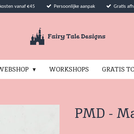
dkosten vanaf €45
Persoonlijke aanpak
Gratis afh
WEBSHOP
WORKSHOPS
GRATIS T
PMD - M