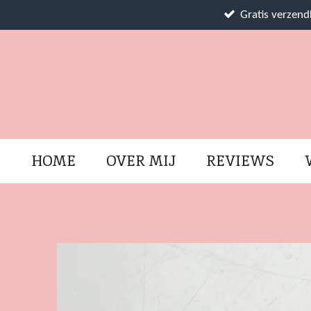
Ga
Gratis verzen
direct
naar
de
hoofdinhoud
HOME
OVER MIJ
REVIEWS