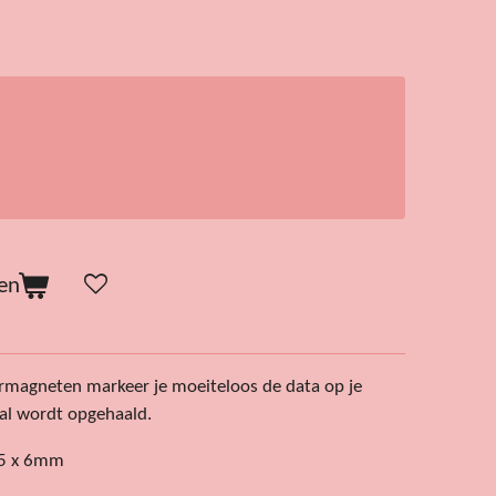
en
rmagneten markeer je moeiteloos de data op je
val wordt opgehaald.
25 x 6mm