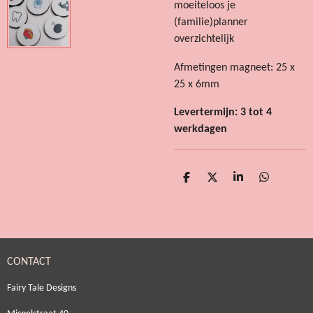
moeiteloos je
(familie)planner
overzichtelijk
Afmetingen magneet: 25 x
25 x 6mm
Levertermijn: 3 tot 4
werkdagen
D
D
S
D
e
e
h
e
l
e
a
l
e
l
r
e
n
e
n
CONTACT
Fairy Tale Designs