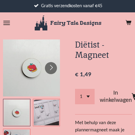
Ga
Gratis verzendkosten vanaf €45
direct
naar
de
hoofdinhoud
Diëtist -
Magneet
€ 1,49
In
winkelwagen
Met behulp van deze
plannermagneet maak je