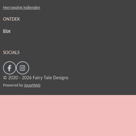
Herroeping indienden
ONTDEK
Blog
SOCIALS
F
I
a
n
© 2020 - 2026 Fairy Tale Designs
c
s
Powered by
JouwWeb
e
t
b
a
o
g
o
r
k
a
m