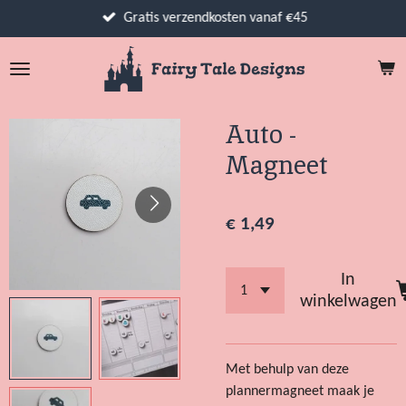
Ga
Gratis verzendkosten vanaf €45
direct
naar
de
hoofdinhoud
Auto -
Magneet
€ 1,49
In
winkelwagen
Met behulp van deze
plannermagneet maak je