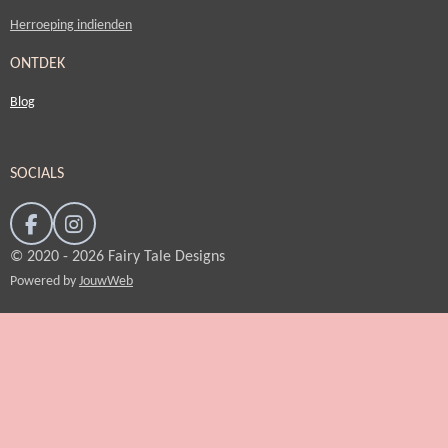
Herroeping indienden
ONTDEK
Blog
SOCIALS
F
I
a
n
© 2020 - 2026 Fairy Tale Designs
c
s
Powered by
JouwWeb
e
t
b
a
o
g
o
r
k
a
m