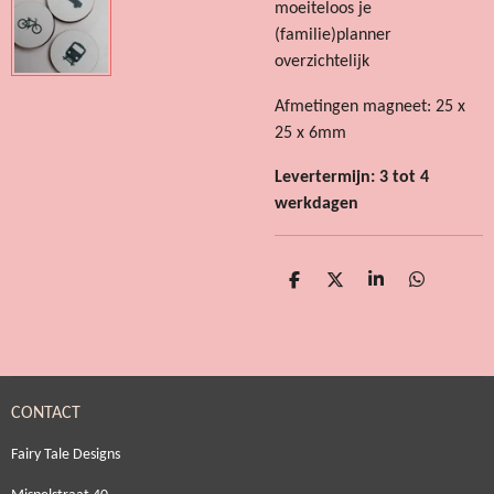
moeiteloos je
(familie)planner
overzichtelijk
Afmetingen magneet: 25 x
25 x 6mm
Levertermijn: 3 tot 4
werkdagen
D
D
S
D
e
e
h
e
l
e
a
l
e
l
r
e
n
e
n
CONTACT
Fairy Tale Designs